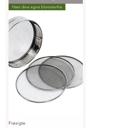
Høst dine egne blomsterfrø
Frøsigte