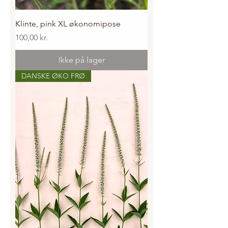
Klinte, pink XL økonomipose
Pris
100,00 kr.
Ikke på lager
DANSKE ØKO FRØ