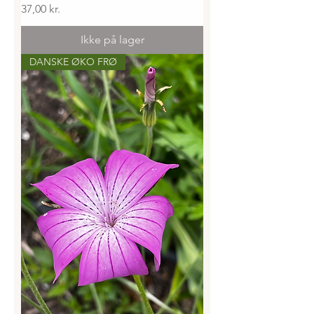
Pris
37,00 kr.
Ikke på lager
DANSKE ØKO FRØ