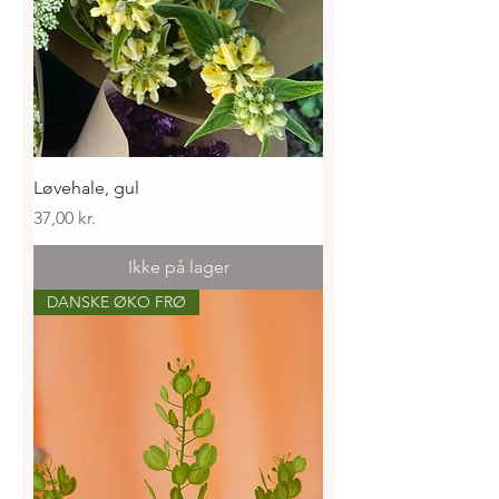
Løvehale, gul
Pris
37,00 kr.
Ikke på lager
DANSKE ØKO FRØ