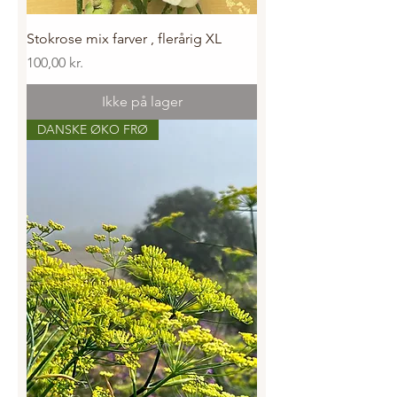
Stokrose mix farver , flerårig XL
Pris
100,00 kr.
Ikke på lager
DANSKE ØKO FRØ