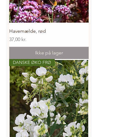
Havemælde, rød
Pris
37,00 kr.
Ikke på lager
DANSKE ØKO FRØ