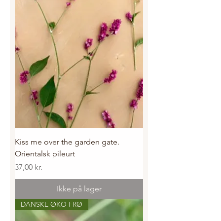
Kiss me over the garden gate.
Orientalsk pileurt
Pris
37,00 kr.
Ikke på lager
DANSKE ØKO FRØ