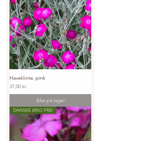
Haveklinte, pink
Pris
37,00 kr.
Ikke på lager
DANSKE ØKO FRØ