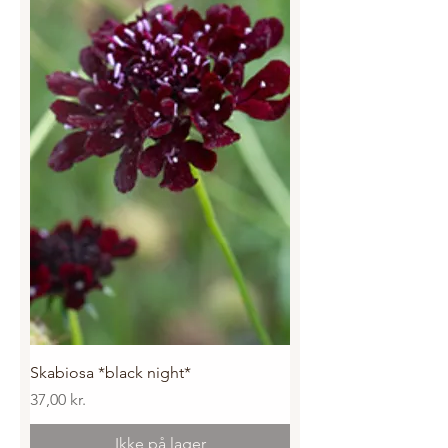
Skabiosa *black night*
Pris
37,00 kr.
Ikke på lager