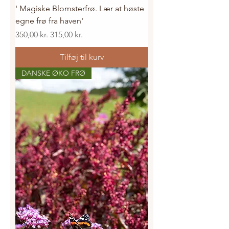
' Magiske Blomsterfrø. Lær at høste
egne frø fra haven'
Regulær pris
Salgspris
350,00 kr.
315,00 kr.
Tilføj til kurv
DANSKE ØKO FRØ