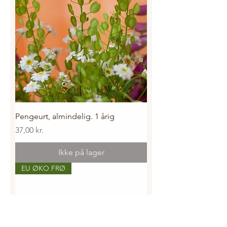
Pengeurt, almindelig. 1 årig
Pris
37,00 kr.
Ikke på lager
EU ØKO FRØ