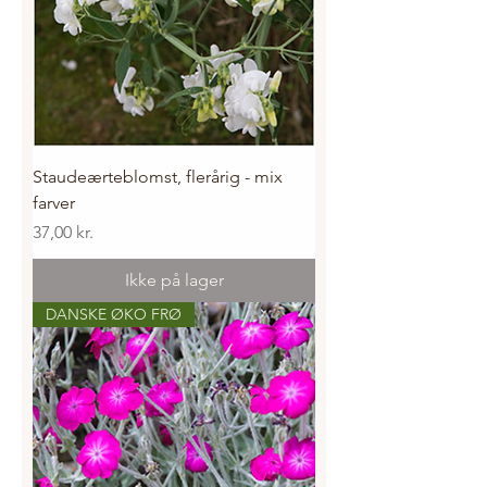
Staudeærteblomst, flerårig - mix
farver
Pris
37,00 kr.
Ikke på lager
DANSKE ØKO FRØ