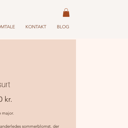
MTALE
KONTAKT
BLOG
urt
Pris
 kr.
e major.
 anderledes sommerblomst, der