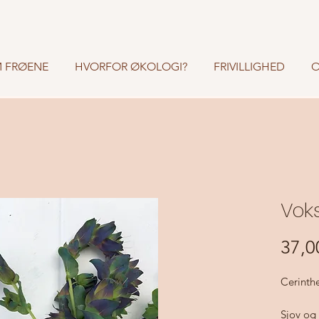
 FRØENE
HVORFOR ØKOLOGI?
FRIVILLIGHED
O
Voks
37,00
Cerinth
Sjov og