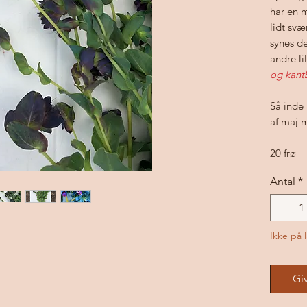
har en 
lidt svæ
synes d
andre l
og kant
Så inde 
af maj 
20 frø
Antal
*
Ikke på 
Gi