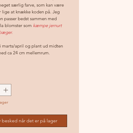
meget særlig farve, som kan være
r lige at knække koden på. Jeg
en passer bedst sammen med
illa blomster som
kæmpe jernurt
bæger.
i marts/april og plant ud midten
med ca 24 cm mellemrum.
lager
v besked når det er på lager