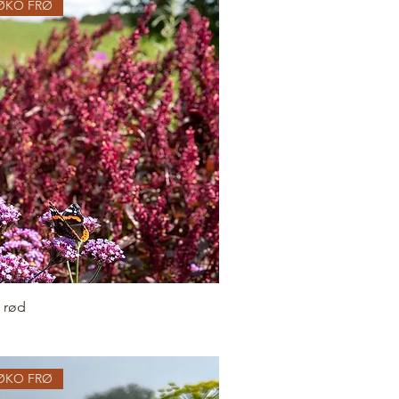
ØKO FRØ
 rød
ØKO FRØ