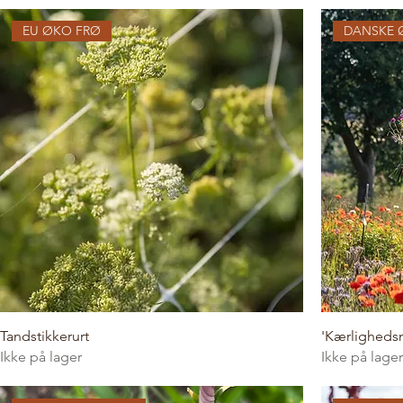
EU ØKO FRØ
DANSKE 
Tandstikkerurt
'Kærlighedsm
Ikke på lager
Ikke på lager