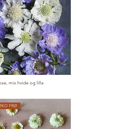
se, mix hvide og lilla
ØKO FRØ