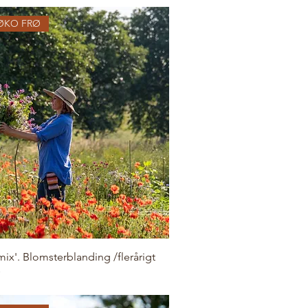
ØKO FRØ
ix'. Blomsterblanding /flerårigt