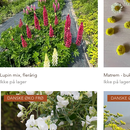
Lupin mix, flerårig
Matrem - bu
Ikke på lager
Ikke på lager
DANSKE ØKO FRØ
DANSKE 