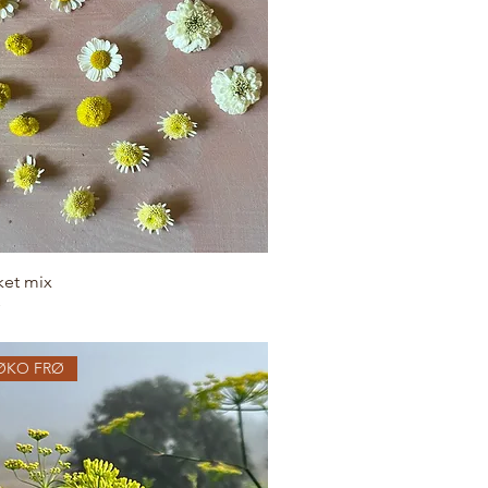
ket mix
ØKO FRØ