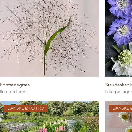
Fontænegræs
Staudeskabio
Ikke på lager
Ikke på lager
DANSKE ØKO FRØ
DANSKE 