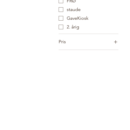
FRØ
staude
GaveKiosk
2. årig
Pris
37 kr.
650 kr.