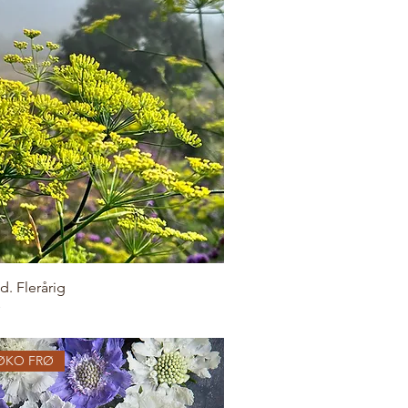
d. Flerårig
ØKO FRØ