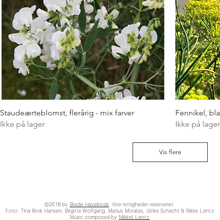
Staudeærteblomst, flerårig - mix farver
Fennikel, bla
Ikke på lager
Ikke på lager
Vis flere
©2018 by
Brede Havekiosk
. Alle rettigheder reserveret.
Foto :Tina Brok Hansen, Birgitta Wolfgang, Matius Morales, Ulrike Schacht & Rikke Lentz
Music composed by
Mikkel Lentz