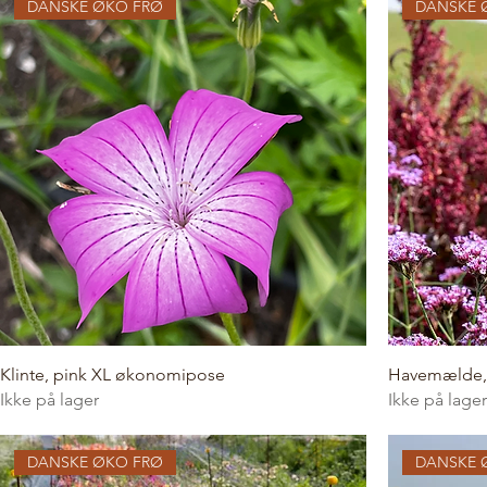
DANSKE ØKO FRØ
DANSKE 
Klinte, pink XL økonomipose
Havemælde,
Ikke på lager
Ikke på lager
DANSKE ØKO FRØ
DANSKE 