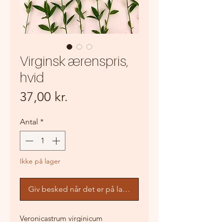
Virginsk ærenspris,
hvid
Pris
37,00 kr.
Antal
*
Ikke på lager
Giv besked når det er på lager
Veronicastrum virginicum