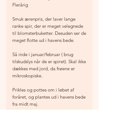
Flerårig
Smuk ærenpris, der laver lange
ranke spir, der er meget velegnede
til blomsterbuketter. Desuden ser de
meget flotte ud i havens bede.
Så inde i januar/februar ( brug
tilskudslys når de er spiret). Skal ikke
dækkes med jord, da frøene er
mikroskopiske.
Prikles og pottes om i løbet af
foråret, og plantes ud i havens bede
fra midt maj.
Blomstrer først andet år,
Trives bedst i fuld sol